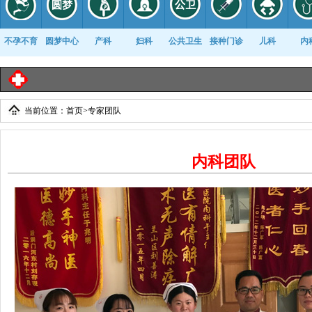
不孕不育
圆梦中心
产科
妇科
公共卫生
接种门诊
儿科
内
临
当前位置：
首页
>
专家团队
康复科
内科团队