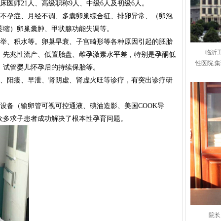
床医师21人、高级职称9人、中级6人及初级6人。
不孕症、月经不调、多囊卵巢综合征、排卵异常、（卵泡
萎缩）卵巢囊肿、甲状腺功能失调等。
举、积水等。卵巢早衰、子宫畸形等各种原因引起的胚胎
临沂
、先兆性流产、低置胎盘、雌孕激素水平差，特别是孕酮低
性医院,
、试管婴儿怀孕后的持续保胎等。
、阳痿、早泄、肾阴虚、肾虚火旺等诊疗，有突出诊疗研
设备（输卵管可视可控通液、碘油造影、美国COOK导
众多求子患者成功解决了根本性孕育问题。
院长