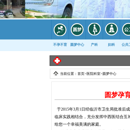
不孕不育
圆梦中心
产科
妇科
公共
当前位置：
首页
>
医院科室
>
圆梦中心
康复科
圆梦孕
于2015年3月1日经临沂市卫生局批准
临床实践相结合，充分发挥中西医结合互
给您一个幸福美满的家庭。