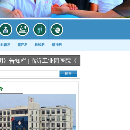
影像科
超声科
检验科
精神科
 |
临沂工业园医院《出生医学证明》办理流程图 |
介