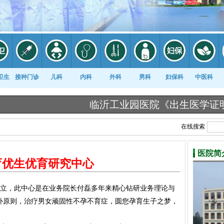
卫生
接种门诊
儿科
内科
外科
男科
妇保科
中医科
临沂工业园医院《出生医学证明》告知栏
在线搜索
医院简
育优生优育研究中心
后成立，此中心是在业务院长付磊多年来精心钻研业务理论与
补原则，治疗男女顽固性不孕不育症，圆您孕育生子之梦，