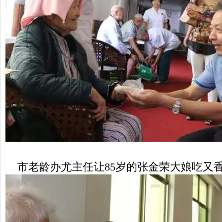
市老龄办尤主任让85岁的张金荣大娘吃又