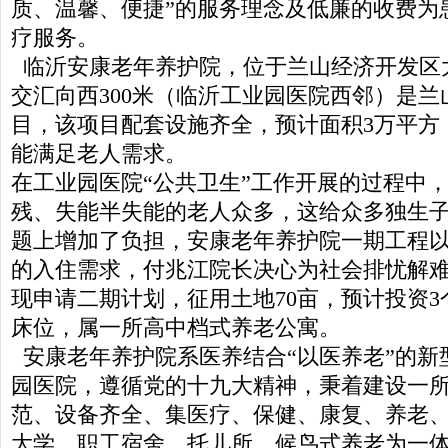
质、温馨、便捷”的服务理念及低廉的收费为
疗服务。
临沂安康老年养护院，位于兰山经济开发区
交汇向西300米（临沂工业园医院西邻）是
目，该项目配套设施齐全，预计面积3万平方，
能满足老人需求。
在工业园医院“公共卫生”工作开展的过程中
残、失能半失能的老人众多，这给众多独生
题上增加了负担，安康老年养护院一期工程
的入住需求，付兆江院长决心为社会排忧解
现申请二期计划，征用土地70亩，预计投资3个
床位，属一所高中档式养老公寓。
安康老年养护院系医养结合“以医养老”的新
园医院，遵循党的十九大精神，秉着建设一
范、设备齐全、集医疗、保健、康复、养老
大学、职工宿舍、托儿所、候鸟式养老为一