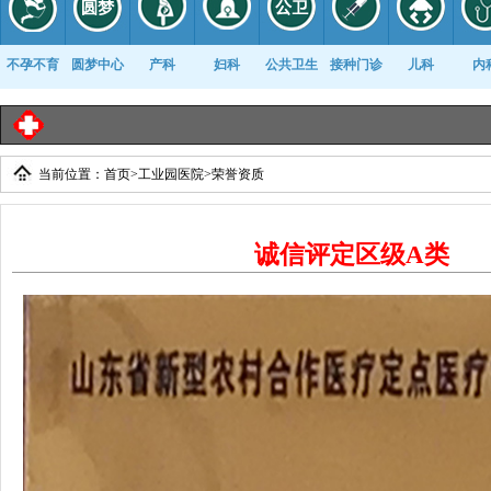
不孕不育
圆梦中心
产科
妇科
公共卫生
接种门诊
儿科
内
当前位置：
首页
>
工业园医院
>
荣誉资质
康复科
诚信评定区级A类