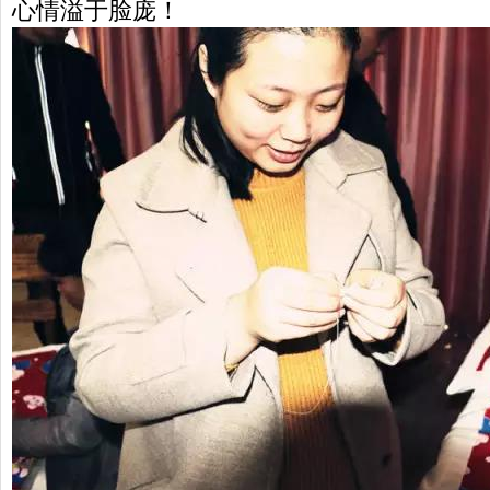
心情溢于脸庞！