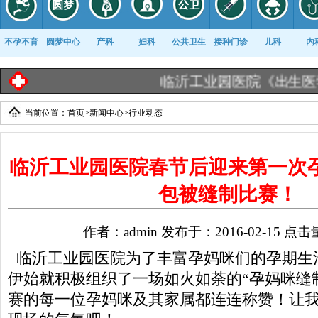
不孕不育
圆梦中心
产科
妇科
公共卫生
接种门诊
儿科
内
临沂工业园医院《出生医学证明》告知栏 |
临
当前位置：
首页
>
新闻中心
>
行业动态
康复科
临沂工业园医院春节后迎来第一次
包被缝制比赛！
作者：admin 发布于：2016-02-15 点击
临沂工业园医院为了丰富孕妈咪们的孕期生活
伊始就积极组织了一场如火如荼的“孕妈咪缝
赛的每一位孕妈咪及其家属都连连称赞！让