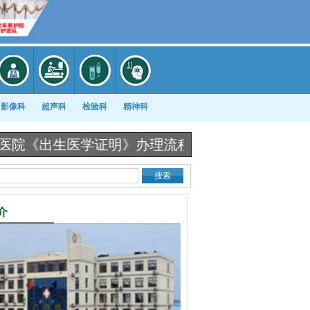
影像科
超声科
检验科
精神科
明》办理流程图 |
冷空气来袭！医院患者“扎堆”儿科
介