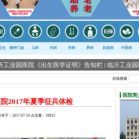
卫生
接种门诊
儿科
内科
外科
男科
妇保科
中医科
生医学证明》告知栏 |
临沂工业园医院《出生医学证
在线搜索
医院简
院2017年夏季征兵体检
发布于：2017-07-10 点击量：18933