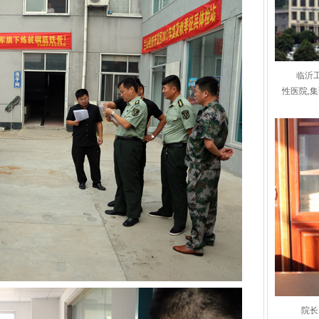
临沂
性医院,
院长