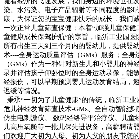
随着经济的飞速发展，我们身边的环境也在
染、水污染、电子产品辐射等不同程度的影
康，为保证您的宝宝健康快乐的成长，我们
一次正常儿童筛查保健；本着“加强儿童保健
童健康成长保驾护航”的宗旨，临沂工业园医
所有出生三天到三个月内的婴幼儿，提供婴
术----全身运动质量评估（GMs）服务；全
（GMs）作为一种针对新生儿和小婴儿的神
录并评估孩子仰卧位时的全身运动录像，能
经损伤，可以早期预测婴儿运动发育结局，
迟缓等情况。
秉承“一切为了儿童健康”的传统，临沂工业
危儿神经发育筛查技术-GMs、全自动智能多
仿生电刺激仪、 数码经络导平治疗仪、儿童
儿高压氧舱等一批儿保先进设备，高薪聘请
们欢迎广大初为人母、初为人父的朋友带您