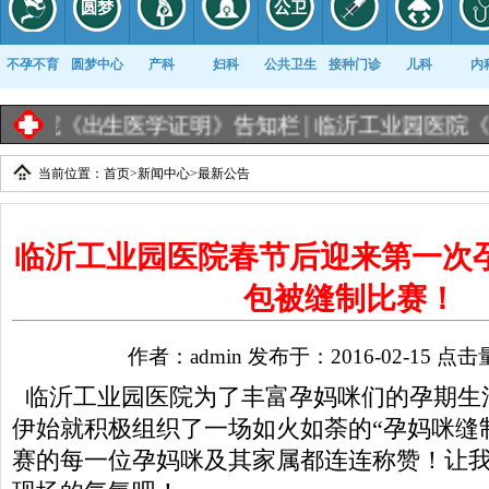
不孕不育
圆梦中心
产科
妇科
公共卫生
接种门诊
儿科
内
》告知栏 |
临沂工业园医院《出生医学证明》办理流
当前位置：
首页
>
新闻中心
>
最新公告
康复科
临沂工业园医院春节后迎来第一次
包被缝制比赛！
作者：admin 发布于：2016-02-15 点击
临沂工业园医院为了丰富孕妈咪们的孕期生活
伊始就积极组织了一场如火如荼的“孕妈咪缝
赛的每一位孕妈咪及其家属都连连称赞！让