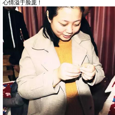
心情溢于脸庞！