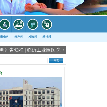
影像科
超声科
检验科
精神科
栏 |
临沂工业园医院《出生医学证明》办理流程图 
介