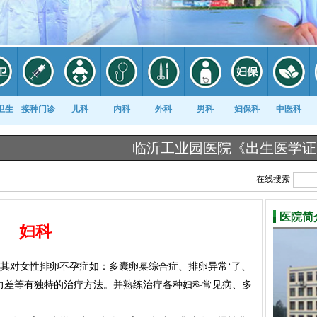
卫生
接种门诊
儿科
内科
外科
男科
妇保科
中医科
临沂工业园医院《出生医学证明》告知
在线搜索
医院简
妇科
其对女性排卵不孕症如：多囊卵巢综合症、排卵异常‘了、
力差等有独特的治疗方法。并熟练治疗各种妇科常见病、多